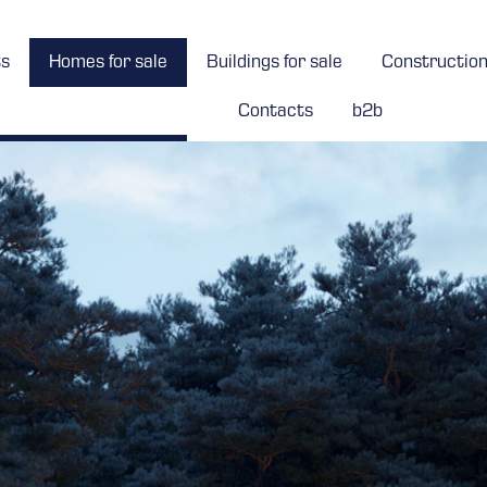
ts
Homes for sale
Buildings for sale
Constructio
Contacts
b2b