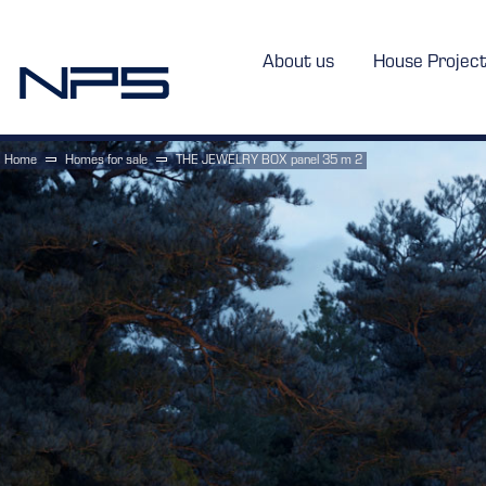
About us
House Projec
Home
Homes for sale
THE JEWELRY BOX panel 35 m 2