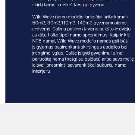
skirti tiems, kurie iš tiesų ja gyvena.
Wild Wave namo modelis lanksčiai pritaikomas
50m2, 80m2,110m2, 140m2 gyvenamosioms
erdvėms. Galima pasirinkti vieno aukšto ir dviejų
aukštų (lofto tipo) namo sprendimus. Kaip ir kiti
NP5 namai, Wild Wave modelio namas gali būti
įsigyjamas pasirenkant skirtingus apdailos bei
įrengimo lygius. Galite įsigyti gyvenimui pilnai
paruoštą namą (netgi su baldais) arba savo meilę
laisvei įprasminti savarankiškai sukurtu namo
interjeru.