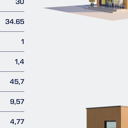
30
34.65
1
1,4
45,7
9,57
4,77