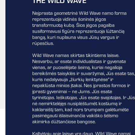
THE WILD WAVE
Neįprasta geometrinė Wild Wave namo forma
reprezentuoja vidinės šoninės jėgos
transformuotą kubą. Šios jėgos pagalba
susiformavusi figūra reprezentuoja lūžtančią
bangą, kuri nuplauna visus Jūsų vargus ir
rūpesčius.
Wild Wave namas skirtas tikintiems laisve.
Nesvarbu, ar esate individualistas ir gyvenate
vienas, ar puoselėjate šeimą, kuriai negalioja
bereikšmės taisyklės ir suvaržymai, Jūs esate tas,
kuris nedalyvauja „žiurkių lenktynėse” ir
nepaklūsta minios įtakai. Nes įprastos formos ir
įprasti gyvenimai – ne Jums. Jūs esate
tyrinėtojas. Ieškotojas. Jūs esate svajotojas. Ir Jūs
nė nemirktelėjęs nusiplėštumėt kostiumą ir
kaklaraištį tam, kad nors trumpam galėtumėte
pasimėgauti išlaisvinančia vaikiško šėlsmo
akimirka dūžtančiose bangose.
Kalbėtojų apie laisvę yra daug. WIld Wave namai