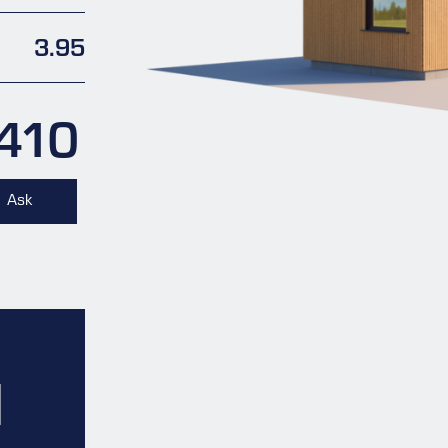
3.95
.410
Ask
I